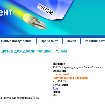
Новые поступления
Прайс-лист
Поиск
Условия сот
 щетка для дрели "чашка" 75 мм
Название:
110072 - щетка для дрели "чашка" 75 мм
Описание:
со шпилькой
латунированная проволока
арт. 110072
В упаковке:
1 шт
.
Цена:
90р.